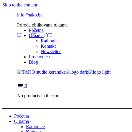
Skip to the content
info@tako.ba
Priroda oblikovana rukama.
Početna
LI
IG
YT
O nama
Radionice
Kontakt
Newsletter
Prodavnica
Blog
0
No products in the cart.
Početna
O nama
Radionice
Kontakt