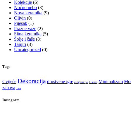
Kolekcije
(6)
Noćno nebo
(3)
Nova keramika
(9)
Olivin
(0)
Pijesak
(1)
Prazne vaze
(2)
Sitna keramika
(5)
Šolje i čaše
(8)
Tanjiri
(3)
Uncategorized
(0)
Tags
Dekoracija
Cvijeće
drustvene igre
Minimalizam
Mod
elegancija
luksus
zabava
zen
Instagram