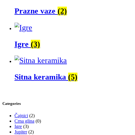
Prazne vaze
(2)
Igre
(3)
Sitna keramika
(5)
Categories
Čajnici
(2)
Crna glina
(0)
Igre
(3)
Jupiter
(2)