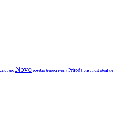
Novo
Priroda
elovano
posebni trenuci
prisutnost
ritual
Praznici
ritu