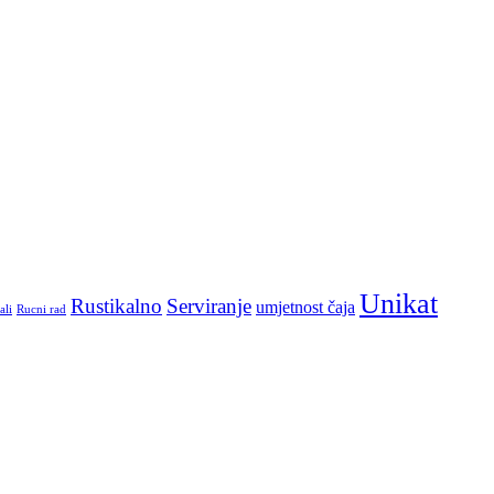
Unikat
Rustikalno
Serviranje
umjetnost čaja
ali
Rucni rad