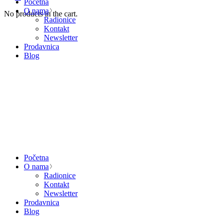
Početna
O nama
No products in the cart.
Radionice
Kontakt
Newsletter
Prodavnica
Blog
Početna
O nama
Radionice
Kontakt
Newsletter
Prodavnica
Blog