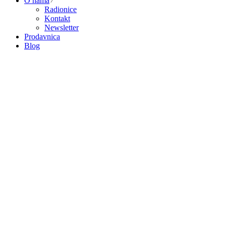
O nama
Radionice
Kontakt
Newsletter
Prodavnica
Blog
Zdravo, moje ime je Tatjana.
Vlasnica sam i grnčarka u svom malom
TAKO studiju keramike sa sjedištem u
Sarajevu.
Kao dizajner proizvoda, ulažem svoje srce i dušu u izr
keramičkih predmeta za kućanstvo koji su doista jedinstveni i
Vjerujem u moć rukotvorina koje daju ljepotu i dodatni s