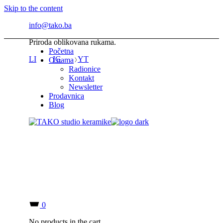
Skip to the content
info@tako.ba
Priroda oblikovana rukama.
Početna
LI
IG
YT
O nama
Radionice
Kontakt
Newsletter
Prodavnica
Blog
0
No products in the cart.