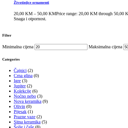
Životinjice ornamenti
20,00
KM
–
50,00
KM
Price range: 20,00 KM through 50,00
Snaga i otpornost.
Filter
Minimalna cijena
Maksimalna cijena
Categories
Čajnici
(2)
Crna glina
(0)
Igre
(3)
Jupiter
(2)
Kolekcije
(6)
Noćno nebo
(3)
Nova keramika
(9)
Olivin
(0)
Pijesak
(1)
Prazne vaze
(2)
Sitna keramika
(5)
Šolje i čaše
(8)