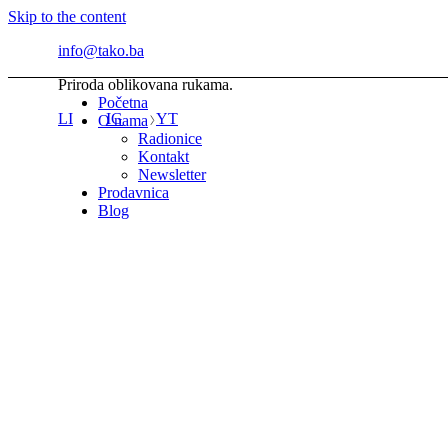
Skip to the content
info@tako.ba
Priroda oblikovana rukama.
Početna
LI
IG
YT
O nama
Radionice
Kontakt
Newsletter
Prodavnica
Blog