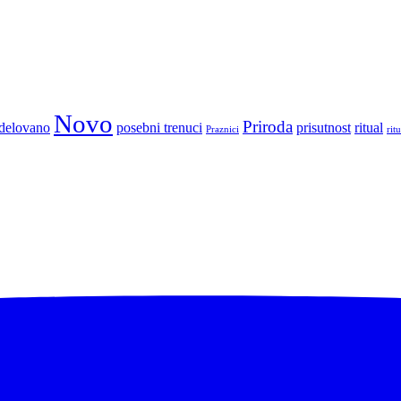
Novo
Priroda
elovano
posebni trenuci
prisutnost
ritual
Praznici
ritu