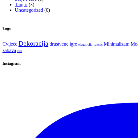
Tanjiri
(3)
Uncategorized
(0)
Tags
Dekoracija
Cvijeće
drustvene igre
Minimalizam
Mod
elegancija
luksus
zabava
zen
Instagram