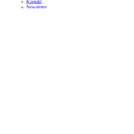
Kontakt
Newsletter
Prodavnica
Blog
0
No products in the cart.