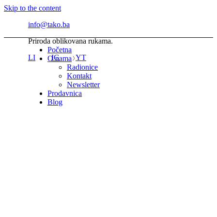
Skip to the content
info@tako.ba
Priroda oblikovana rukama.
Početna
LI
IG
YT
O nama
Radionice
Kontakt
Newsletter
Prodavnica
Blog