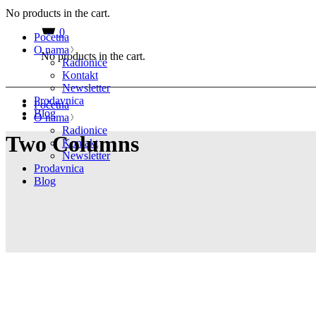
No products in the cart.
0
Početna
O nama
No products in the cart.
Radionice
Kontakt
Newsletter
Prodavnica
Početna
Blog
O nama
Radionice
Two Columns
Kontakt
Newsletter
Prodavnica
Blog