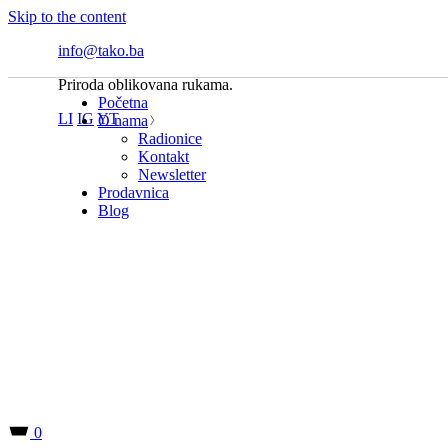
Skip to the content
info@tako.ba
Priroda oblikovana rukama.
Početna
LI
IG
YT
O nama
Radionice
Kontakt
Newsletter
Prodavnica
Blog
0