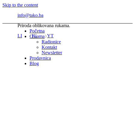
Skip to the content
info@tako.ba
Priroda oblikovana rukama.
Početna
LI
IG
YT
O nama
Radionice
Kontakt
Newsletter
Prodavnica
Blog