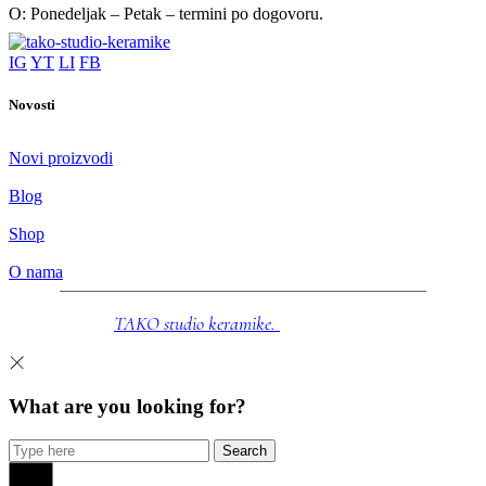
O: Ponedeljak – Petak – termini po dogovoru.
IG
YT
LI
FB
Novosti
Novi proizvodi
Blog
Shop
O nama
© 2025
TAKO studio keramike.
Sva prava zadržana.
What are you looking for?
Search