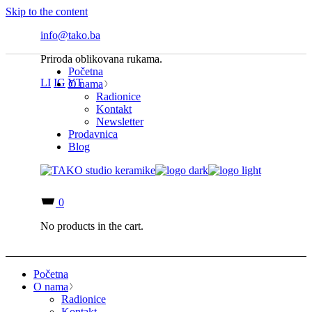
Skip to the content
info@tako.ba
Priroda oblikovana rukama.
Početna
LI
IG
YT
O nama
Radionice
Kontakt
Newsletter
Prodavnica
Blog
0
No products in the cart.
Početna
O nama
Radionice
Kontakt