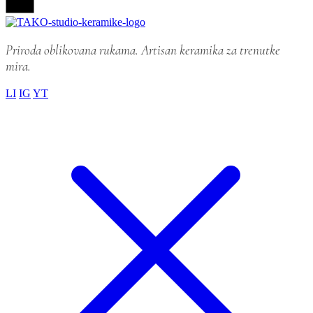
Priroda oblikovana rukama. Artisan keramika za trenutke
mira.
LI
IG
YT