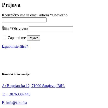
Prijava
Korisničko ime ili email adresa
*
Obavezno
Šifra
*
Obavezno
Zapamti me
Prijava
Izgubili ste šifru?
Kontakt informacije
A: Bugojanska 12, 71000 Sarajevo, BiH.
T: + 38763387445
E: info@tako.ba