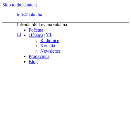
Skip to the content
info@tako.ba
Priroda oblikovana rukama.
Početna
LI
IG
YT
O nama
Radionice
Kontakt
Newsletter
Prodavnica
Blog