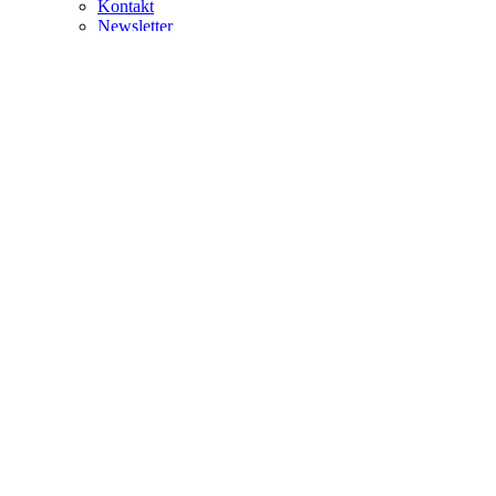
Kontakt
Newsletter
Prodavnica
Blog
0
No products in the cart.