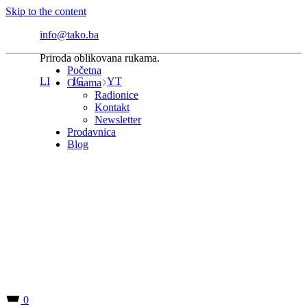
Skip to the content
info@tako.ba
Priroda oblikovana rukama.
Početna
LI
IG
YT
O nama
Radionice
Kontakt
Newsletter
Prodavnica
Blog
0