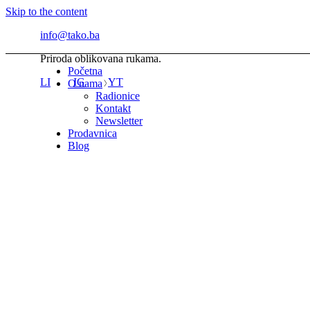
Skip to the content
info@tako.ba
Priroda oblikovana rukama.
Početna
LI
IG
YT
O nama
Radionice
Kontakt
Newsletter
Prodavnica
Blog