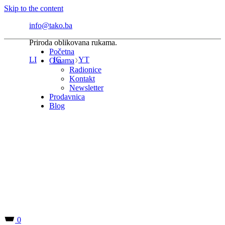
Skip to the content
info@tako.ba
Priroda oblikovana rukama.
Početna
LI
IG
YT
O nama
Radionice
Kontakt
Newsletter
Prodavnica
Blog
0